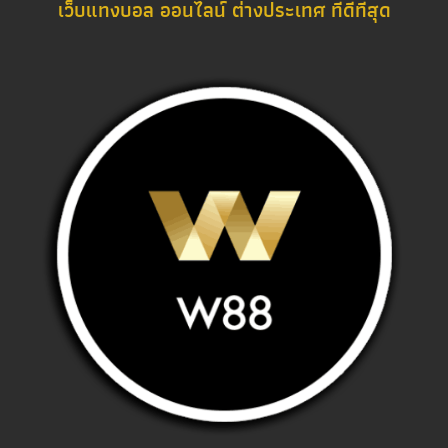
เว็บแทงบอล ออนไลน์ ต่างประเทศ ที่ดีที่สุด