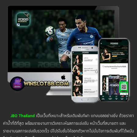
JBO Thailand
เป็นเว็บที่เหมาะสำหรับเดิมพันกีฬา แทงบอลอย่างยิ่ง ด้วยราคา
ค่าน้ำที่ดีที่สุด พร้อมรายงานการวิเคราะห์ผลการแข่งขัน หน้าเว็บที่สบายตา และ
รายงานผลการแข่งขันรวดเร็ว มีโปรโมชั่นให้ออกตัวหากไม่มั่นใจการเดิมพันที่ได้พนัน