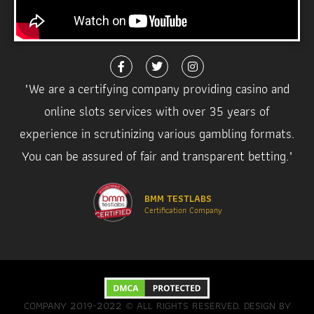
"We are a certifying company providing casino and
online slots services with over 35 years of
experience in scrutinizing various gambling formats.
You can be assured of fair and transparent betting."
BMM TESTLABS
Certification Company
COMPANY 2019-2022 © ALL RIGHTS RESERVED. DESIGN BY