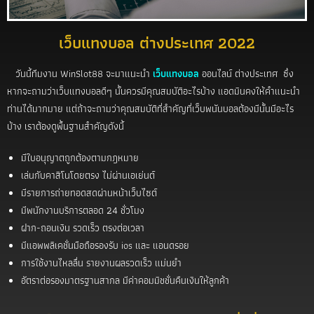
เว็บแทงบอล ต่างประเทศ 2022
วันนี้ทีมงาน WinSlot88 จะมาแนะนำ
เว็บแทงบอล
ออนไลน์ ต่างประเทศ
ซึ่ง
หากจะถามว่าเว็บแทงบอลดีๆ นั้นควรมีคุณสมบัติอะไรบ้าง แอดมินคงให้คำแนะนำ
ท่านได้มากมาย แต่ถ้าจะถามว่าคุณสมบัติที่สำคัญที่เว็บพนันบอลต้องมีนั้นมีอะไร
บ้าง เราต้องดูพื้นฐานสำคัญดังนี้
มีใบอนุญาตถูกต้องตามกฎหมาย
เล่นกับคาสิโนโดยตรง ไม่ผ่านเอเย่นต์
มีรายการถ่ายทอดสดผ่านหน้าเว็บไซต์
มีพนักงานบริการตลอด 24 ชั่วโมง
ฝาก-ถอนเงิน รวดเร็ว ตรงต่อเวลา
มีแอพพลิเคชั่นมือถือรองรับ ios และ แอนดรอย
การใช้งานไหลลื่น รายงานผลรวดเร็ว แม่นยำ
อัตราต่อรองมาตรฐานสากล มีค่าคอมมิชชั่นคืนเงินให้ลูกค้า