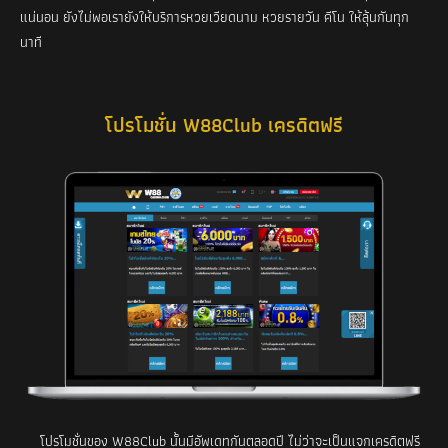
แน่นอน ยังไม่พอเรายังให้บริการหวยเวียดนาม หวยรายวัน คีโน ให้ลุ้นกันทุก
นาที
โปรโมชั่น W88Club เครดิตฟรี
โปรโมชั่นของ W88Club นั้นมีอัพเดทกันตลอดปี ไม่ว่าจะเป็นแจกเครดิตฟรี