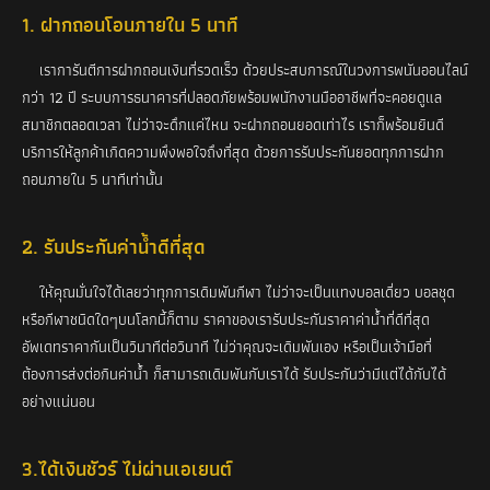
1. ฝากถอนโอนภายใน 5 นาที
เราการันตีการฝากถอนเงินที่รวดเร็ว ด้วยประสบการณ์ในวงการพนันออนไลน์
กว่า 12 ปี ระบบการธนาคารที่ปลอดภัยพร้อมพนักงานมืออาชีพที่จะคอยดูแล
สมาชิกตลอดเวลา ไม่ว่าจะดึกแค่ไหน จะฝากถอนยอดเท่าไร เราก็พร้อมยินดี
บริการให้ลูกค้าเกิดความพึงพอใจถึงที่สุด ด้วยการรับประกันยอดทุกการฝาก
ถอนภายใน 5 นาทีเท่านั้น
2. รับประกันค่าน้ำดีที่สุด
ให้คุณมั่นใจได้เลยว่าทุกการเดิมพันกีฬา ไม่ว่าจะเป็นแทงบอลเดี่ยว บอลชุด
หรือกีฬาชนิดใดๆบนโลกนี้ก็ตาม ราคาของเรารับประกันราคาค่าน้ำที่ดีที่สุด
อัพเดทราคากันเป็นวินาทีต่อวินาที ไม่ว่าคุณจะเดิมพันเอง หรือเป็นเจ้ามือที่
ต้องการส่งต่อกินค่าน้ำ ก็สามารถเดิมพันกับเราได้ รับประกันว่ามีแต่ได้กับได้
อย่างแน่นอน
3.ได้เงินชัวร์ ไม่ผ่านเอเยนต์