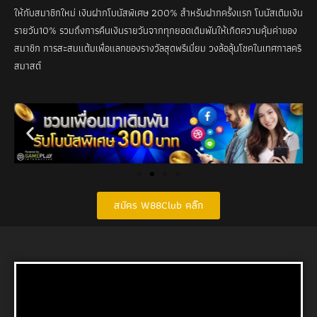
ให้กับสมาชิกใหม่ เงินฝากโบนัสพิเศษ 200% สำหรับฝากครั้งแรก โบนัสเติมเงิน
รายวัน10% รวมถึงการคืนเงินรายวันจากทุกยอดเดิมพันให้เกิดความคุ้มค่าของ
สมาชิก การสะสมแต้มเพื่อแลกของรางวัลสุดพรีเมี่ยม วงล้อลุ้นโชคในเทศกาลคริ
สมาสต์
สมัคร W88Club คลิ๊ก