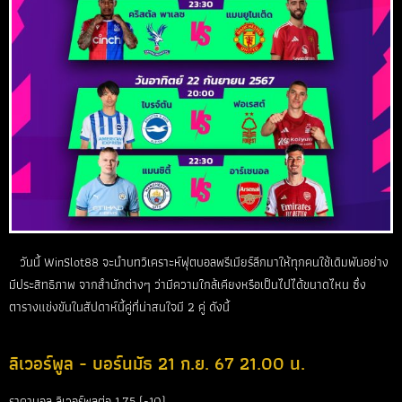
วันนี้ WinSlot88 จะนำบทวิเคราะห์ฟุตบอลพรีเมียร์ลีกมาให้ทุกคนใช้เดิมพันอย่าง
มีประสิทธิภาพ จากสำนักต่างๆ ว่ามีความใกล้เคียงหรือเป็นไปได้ขนาดไหน ซึ่ง
ตารางแข่งขันในสัปดาห์นี้คู่ที่น่าสนใจมี 2 คู่ ดังนี้
ลิเวอร์พูล - บอร์นมัธ 21 ก.ย. 67 21.00 น.
ราคาบอล ลิเวอร์พูลต่อ 1.75 (-10)