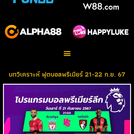
บทวิเคราะห์ ฟุตบอลพรีเมียร์ 21-22 ก.ย. 67