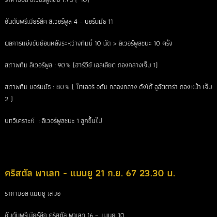
อันดับพรีเมียร์ลีค ลิเวอร์พูล 4 – บอร์นมัธ 11
ผลการแข่งขันย้อนหลังระหว่างทีมนี้ 10 นัด > ลิเวอร์พูลชนะ 10 ครั้ง
สภาพทีม ลิเวอร์พูล : 90% (ฮาร์วีย์ เอลเลียต กองกลางเจ็บ 1)
สภาพทีม บอร์นมัธ : 80% ( ไทเลอร์ อดัม กลองกลาง ดังโก้ อูอัตตาร่า กองหน้า เจ็บ
2 )
บทวิเคราะห์ : ลิเวอร์พูลชนะ 1 ลูกขึ้นไป
คริสตัล พาเลท - แมนยู 21 ก.ย. 67 23.30 น.
ราคาบอล แมนยู เสมอ
อันดับพรีเมียร์ลีก คริสตัล พาเลท 16 – แมนยู 10